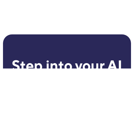
Step into your AI
future.
БЪРЗИ
ПРАВНИ
ПОСЛЕДВАЙТ
ВРЪЗКИ
НИ
Общи условия
Програми
Facebook
Политика за
Sirma